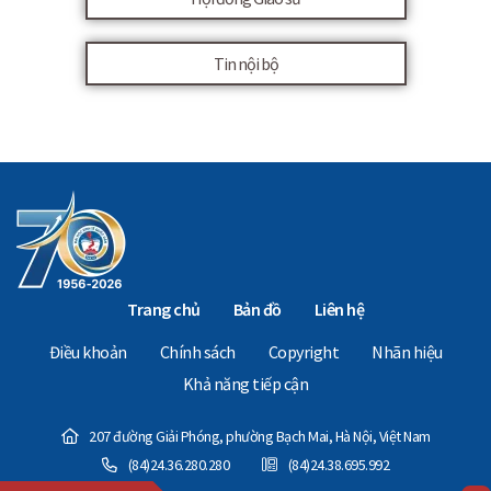
Tin nội bộ
Trang chủ
Bản đồ
Liên hệ
Điều khoản
Chính sách
Copyright
Nhãn hiệu
Khả năng tiếp cận
207 đường Giải Phóng, phường Bạch Mai, Hà Nội, Việt Nam
(84)24.36.280.280
(84)24.38.695.992