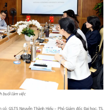
 buổi làm việc
ân có: GS.TS Nguyễn Thành Hiếu – Phó Giám đốc Đại học; TS.