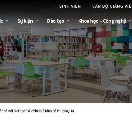
SINH VIÊN
CÁN BỘ GIẢNG VI
ức
Sự kiện
Đào tạo
Khoa học – Công nghệ
 tế với Đại học Tài chính và Kinh tế Thượng Hải