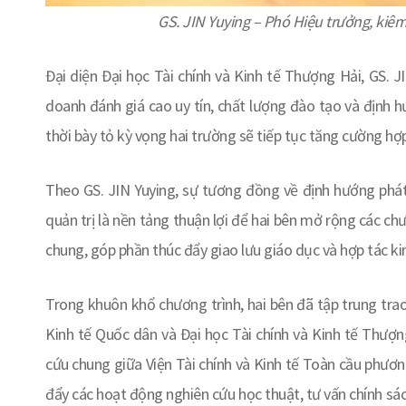
GS. JIN Yuying – Phó Hiệu trưởng, kiê
Đại diện Đại học Tài chính và Kinh tế Thượng Hải, GS. 
doanh đánh giá cao uy tín, chất lượng đào tạo và định 
thời bày tỏ kỳ vọng hai trường sẽ tiếp tục tăng cường hợp 
Theo GS. JIN Yuying, sự tương đồng về định hướng phát t
quản trị là nền tảng thuận lợi để hai bên mở rộng các chư
chung, góp phần thúc đẩy giao lưu giáo dục và hợp tác k
Trong khuôn khổ chương trình, hai bên đã tập trung trao
Kinh tế Quốc dân và Đại học Tài chính và Kinh tế Thượ
cứu chung giữa Viện Tài chính và Kinh tế Toàn cầu phư
đẩy các hoạt động nghiên cứu học thuật, tư vấn chính sách 