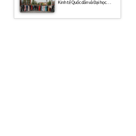
Kinh tế Quốc dân và Đại học
West of England: Từ liên kết
đào tạo đến hệ sinh thái nghiên
cứu, đổi mới sáng tạo