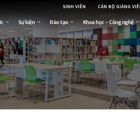
SINH VIÊN
CÁN BỘ GIẢNG VI
ức
Sự kiện
Đào tạo
Khoa học – Công nghệ