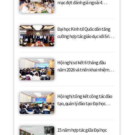
mạc đợt đánh giá ngoài 4
chương trình đào tạo theo tiêu
chuẩn FIBAA năm 2026 (Cluster
4)
Đại học Kinh tế Quốc dân tăng
cường hợp tác giáo dục với Sri
Lanka, thúc đẩy phát triển đào
tạo xuyên quốc gia và trao đổi
sinh viên
Hội nghị sơ kết 6 tháng đầu
năm 2026 và triển khai nhiệm vụ
6 tháng cuối năm 2026
Hội nghị tổng kết công tác đào
tạo, quản lý đào tạo Đại học
chính quy năm học 2025-2026 và
triển khai các nhiệm vụ trọng
tâm năm học 2026-2027
15 năm hợp tác giữa Đại học