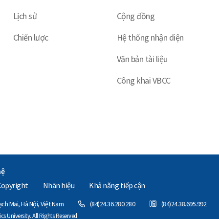
Lịch sử
Cộng đồng
Chiến lược
Hệ thống nhận diện
Văn bản tài liệu
Công khai VBCC
hệ
Copyright
Nhãn hiệu
Khả năng tiếp cận
h Mai, Hà Nội, Việt Nam
(84)24.36.280.280
(84)24.38.695.992
 University. All Rights Reserved