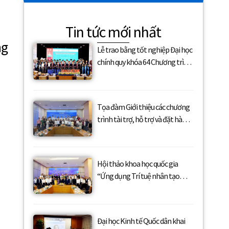
Tin tức mới nhất
ng
Lễ trao bằng tốt nghiệp Đại học
chính quy khóa 64 Chương trình
Tiên tiến, Chất lượng cao,
POHE và Phân tích kinh doanh
Tọa đàm Giới thiệu các chương
trình tài trợ, hỗ trợ và đặt hàng
nghiên cứu trong lĩnh vực khoa
học xã hội và nhân văn của Quỹ
Phát triển khoa học và công
Hội thảo khoa học quốc gia
nghệ Quốc gia (NAFOSTED)
“Ứng dụng Trí tuệ nhân tạo
trong khối ngành Khoa học xã
hội”
Đại học Kinh tế Quốc dân khai