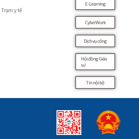
E-Learning
Trạm y tế
CyberWork
Dịch vụ công
Hội đồng Giáo
sư
Tin nội bộ