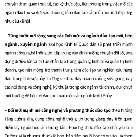
chuyến tham quan thực tế, các kỳ thực tập, tiên phong trong việc mở các
ngành đào tạo và đưa vào chương trình đào tạo các môn học mới đáp ứng
nhu cầu xã hội.
–
Từng bước mở rộng sang các lĩnh vực và ngành đào tạo mới
,
liên
ngành, xuyên ngành
. Đại học Kinh tế Quốc dân sẽ phát triển mạnh
ngành công nghệ thông tin, tập trung vào định hướng chuyển đổi số, ứng
dụng dữ liệu lớn và trí tuệ nhân tạo trong quản lý, kinh tế và quản trị kinh
doanh, tạo nền móng trở thành trung tâm đào tạo và nghiên cứu hàng
đầu trong lĩnh vực này. Trường sẽ thúc đẩy nhanh chóng việc giảng dạy
các nội dung về công nghệ, kỹ thuật trong các ngành tài chính, du lịch và
môi trường để tiến tới đào tạo toàn diện các ngành kinh tế này.
–
Đổi mới mạnh mẽ công nghệ và phương thức đào tạo
theo hướng
tăng cường ứng dụng công nghệ thông tin trong giảng dạy trên quan
điểm lấy người học làm trung tâm. Phương thức đào tạo chủ yếu của
Trường sẽ là phương thức kết hợp, bảo đảm người học có quyền lựa chọn