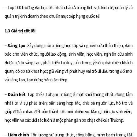
– Top 100 trường đại học tốt nhất châu Á trong lĩnh vực kinh tế, quản lý và
quản trị kinh doanh theo chuẩn mực xếp hạng quốc tế.
1.3 Giá trị cốt lõi
–
Sáng tạo.
Xây dựng môi trường học tập và nghiên cứu thân thiện, đảm
bảo cho viên chức, người lao động, sinh viên, học viên, nghiên cứu sinh
được tự do sáng tạo, phát triển tư duy; tôn trọng ý kiến phản biện khách
quan, có cơ sở khoa học; giữ vững và phát huy vai trò đi đầu trong đổi mới
và sáng tạo, tạo dựng bản sắc riêng.
–
Đoàn kết
. Tập thể sư phạm Trường là một khối thống nhất, đồng tâm
nhất trí vì sự phát triển; sẵn sàng hợp tác, chia sẻ nguồn lực, hỗ trợ và
giúp đỡ lẫn nhau để hoàn thành tốt mọi nhiệm vụ. Mạng lưới cựu sinh viên,
học viên và các đối tác luôn là một phần gắn bó chặt chẽ của Trường.
–
Liêm chính
. Tôn trọng sự trung thực, công bằng, minh bạch trong tất