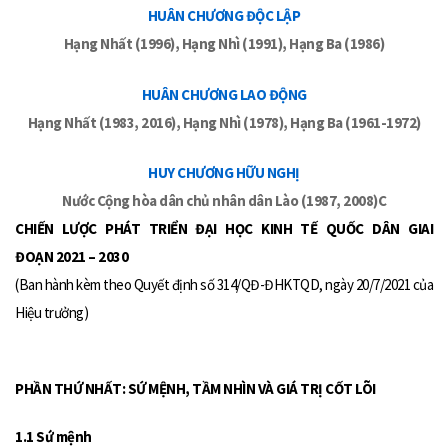
HUÂN CHƯƠNG ĐỘC LẬP
Hạng Nhất (1996), Hạng Nhì (1991), Hạng Ba (1986)
HUÂN CHƯƠNG LAO ĐỘNG
Hạng Nhất (1983, 2016), Hạng Nhì (1978), Hạng Ba (1961-1972)
HUY CHƯƠNG HỮU NGHỊ
Nước Cộng hòa dân chủ nhân dân Lào (1987, 2008)C
CHIẾN LƯỢC PHÁT TRIỂN ĐẠI HỌC KINH TẾ QUỐC DÂN GIAI
ĐOẠN 2021 – 2030
(Ban hành kèm theo Quyết định số 314/QĐ-ĐHKTQD, ngày 20/7/2021 của
Hiệu trưởng)
PHẦN THỨ NHẤT: SỨ MỆNH, TẦM NHÌN VÀ GIÁ TRỊ CỐT LÕI
1.1 Sứ mệnh