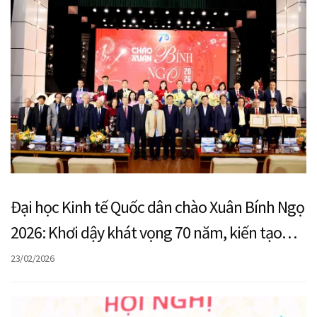
Đại học Kinh tế Quốc dân chào Xuân Bính Ngọ
2026: Khơi dậy khát vọng 70 năm, kiến tạo
chặng đường phát triển mới
23/02/2026