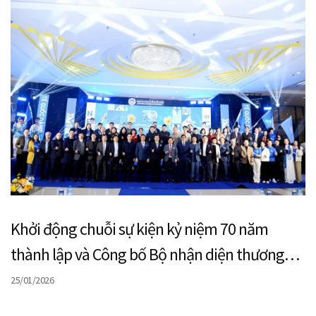
Khởi động chuỗi sự kiện kỷ niệm 70 năm
thành lập và Công bố Bộ nhận diện thương
hiệu Đại học Kinh tế Quốc dân
25/01/2026