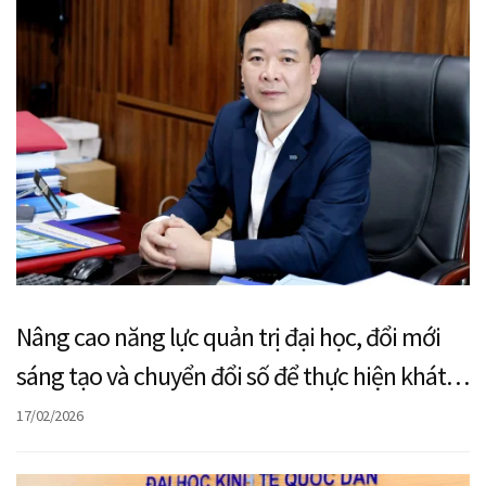
Nâng cao năng lực quản trị đại học, đổi mới
sáng tạo và chuyển đổi số để thực hiện khát
vọng vươn tầm của Đại học Kinh tế Quốc dân
17/02/2026