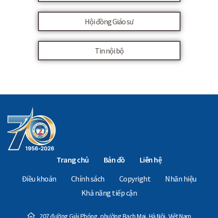
Hội đồng Giáo sư
Tin nội bộ
Trang chủ
Bản đồ
Liên hệ
Điều khoản
Chính sách
Copyright
Nhãn hiệu
Khả năng tiếp cận
207 đường Giải Phóng, phường Bạch Mai, Hà Nội, Việt Nam