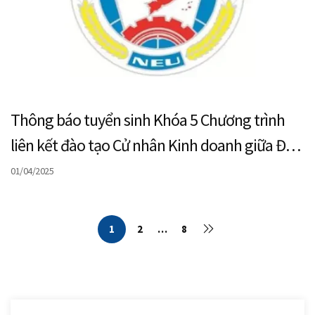
Thông báo tuyển sinh Khóa 5 Chương trình
liên kết đào tạo Cử nhân Kinh doanh giữa Đại
học Kinh tế Quốc dân và Đại học Waikato,
01/04/2025
New Zealand
1
2
…
8