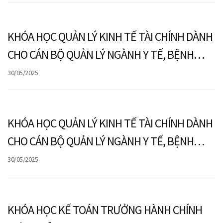
KHÓA HỌC QUẢN LÝ KINH TẾ TÀI CHÍNH DÀNH
CHO CÁN BỘ QUẢN LÝ NGÀNH Y TẾ, BỆNH
VIỆN VÀ CƠ SỞ Y TẾ
30/05/2025
KHÓA HỌC QUẢN LÝ KINH TẾ TÀI CHÍNH DÀNH
CHO CÁN BỘ QUẢN LÝ NGÀNH Y TẾ, BỆNH
VIỆN VÀ CƠ SỞ Y TẾ
30/05/2025
KHÓA HỌC KẾ TOÁN TRƯỞNG HÀNH CHÍNH