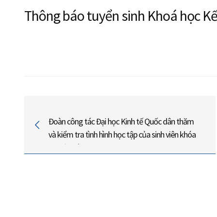
Thông báo tuyển sinh Khoá học Kế
Đoàn công tác Đại học Kinh tế Quốc dân thăm
và kiểm tra tình hình học tập của sinh viên khóa
66 Viện Đào tạo TT, CLC & POHE đang học
GDQP&AN tại Trường Đại học Sư phạm Hà Nội
2