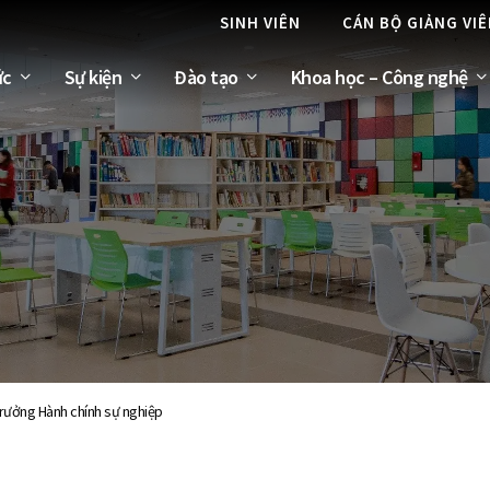
SINH VIÊN
CÁN BỘ GIẢNG VI
ức
Sự kiện
Đào tạo
Khoa học – Công nghệ
trưởng Hành chính sự nghiệp