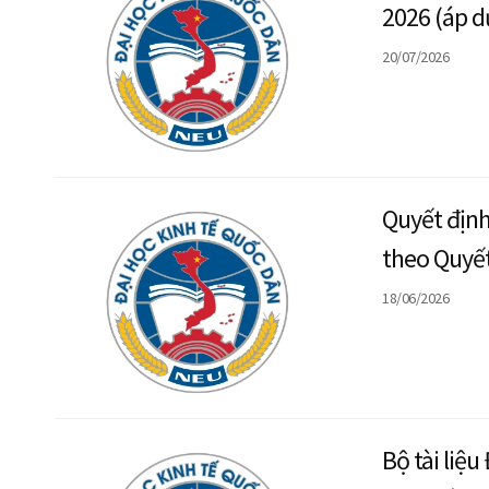
2026 (áp d
20/07/2026
Quyết định
theo Quyế
Bộ Giáo dụ
18/06/2026
Bộ tài liệ