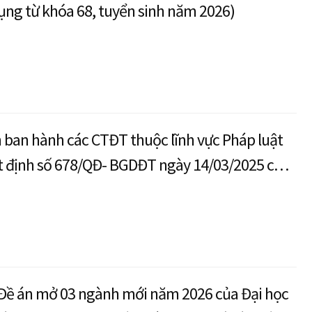
ụng từ khóa 68, tuyển sinh năm 2026)
 ban hành các CTĐT thuộc lĩnh vực Pháp luật
t định số 678/QĐ- BGDĐT ngày 14/03/2025 của
c và Đào tạo
u Đề án mở 03 ngành mới năm 2026 của Đại học