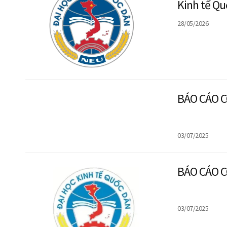
Kinh tế Qu
ứng dụng)
28/05/2026
BÁO CÁO C
03/07/2025
BÁO CÁO C
03/07/2025