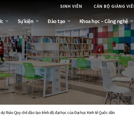
SINH VIÊN
CÁN BỘ GIẢNG VI
ức
Sự kiện
Đào tạo
Khoa học – Công nghệ
ự thảo Quy chế đào tạo trình độ đại học của Đại học Kinh tế Quốc dân