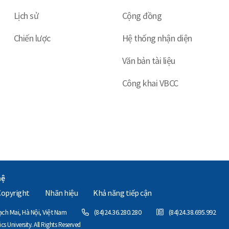
Lịch sử
Cộng đồng
Chiến lược
Hệ thống nhận diện
Văn bản tài liệu
Công khai VBCC
hệ
Copyright
Nhãn hiệu
Khả năng tiếp cận
h Mai, Hà Nội, Việt Nam
(84)24.36.280.280
(84)24.38.695.992
 University. All Rights Reserved