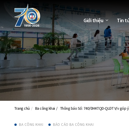
Giới thiệu
Tin t
Trang chủ
Ba công khai
Thông báo Số: 740/ĐHKTQD-QLĐT V/v góp ý d
BA CÔNG KHAI
BÁO CÁO BA CÔNG KHAI