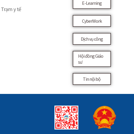
E-Learning
Trạm y tế
CyberWork
Dịch vụ công
Hội đồng Giáo
sư
Tin nội bộ