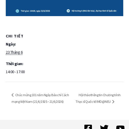
CHI TIẾT
Ngày:
23 Tháng 6
Thời gian:
14:00 - 17:00
Hội thảo thông tin Chương trình
Chúc mừng 101 năm Ngày Báo chí Cách
mạng Việt Nam (21/6/1925 – 21/6/2026)
Thạc sĩ Quốc tế IMD@NEU