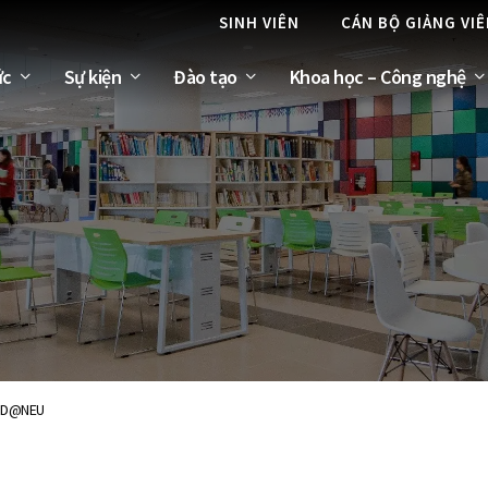
SINH VIÊN
CÁN BỘ GIẢNG VI
ức
Sự kiện
Đào tạo
Khoa học – Công nghệ
 IMD@NEU