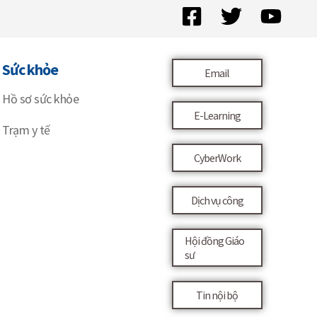
Sức khỏe
Email
Hồ sơ sức khỏe
E-Learning
Trạm y tế
CyberWork
Dịch vụ công
Hội đồng Giáo
sư
Tin nội bộ