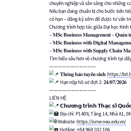
chuyên nghiệp và sẵn sàng cho những cơ 
Nếu bạn đang chuẩn bị cho bước tiến tiế
có hạn – đăng ký sớm để được tư vấn trự
Chương trình hợp tác giữa Đại học Kinh 
–
𝐌𝐒𝐜 𝐁𝐮𝐬𝐢𝐧𝐞𝐬𝐬 𝐌𝐚𝐧𝐚𝐠𝐞𝐦𝐞𝐧𝐭 – 𝐐𝐮𝐚̉𝐧 𝐭𝐫
–
𝐌𝐒𝐜 𝐁𝐮𝐬𝐢𝐧𝐞𝐬𝐬 𝐰𝐢𝐭𝐡 𝐃𝐢𝐠𝐢𝐭𝐚𝐥 𝐌𝐚𝐧𝐚𝐠𝐞𝐦𝐞
–
𝐌𝐒𝐜 𝐁𝐮𝐬𝐢𝐧𝐞𝐬𝐬 𝐰𝐢𝐭𝐡 𝐒𝐮𝐩𝐩𝐥𝐲 𝐂𝐡𝐚𝐢𝐧 𝐌𝐚𝐧
Tìm hiểu sâu hơn về chương trình tại đâ
———————————
𝐓𝐡𝐨̂𝐧𝐠 𝐛𝐚́𝐨 𝐭𝐮𝐲𝐞̂̉𝐧 𝐬𝐢𝐧𝐡:
https://bi
Hạn nộp hồ sơ đợt 2: 𝟐𝟒/𝟎𝟕/𝟐𝟎𝟐𝟔
———————————
LIÊN HỆ:
𝗖𝗵𝘂̛𝗼̛𝗻𝗴 𝘁𝗿𝗶̀𝗻𝗵 𝗧𝗵𝗮̣𝗰 𝘀𝗶̃
Địa chỉ: P1409, Tầng 14, Nhà A1, Đ
Website:
https://isme.neu.edu.vn/
Hotline: +84 968 102 106