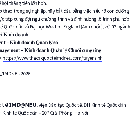
hội thăng tiến lớn hơn.
p theo trong sự nghiệp, hãy bắt đầu bằng việc hiểu rõ con đườn
c tiếp cùng đội ngũ chương trình và định hướng lộ trình phù hợp
tế Quốc dân và Đại học West of England (Anh quốc), với 03 ngành
𝐢̣ 𝐊𝐢𝐧𝐡 𝐝𝐨𝐚𝐧𝐡
𝐧𝐭 – 𝐊𝐢𝐧𝐡 𝐝𝐨𝐚𝐧𝐡 𝐐𝐮𝐚̉𝐧 𝐥𝐲́ 𝐬𝐨̂́
𝐚𝐠𝐞𝐦𝐞𝐧𝐭 – 𝐊𝐢𝐧𝐡 𝐝𝐨𝐚𝐧𝐡 𝐐𝐮𝐚̉𝐧 𝐥𝐲́ 𝐂𝐡𝐮𝐨̂̃𝐢 𝐜𝐮𝐧𝐠 𝐮̛́𝐧𝐠
y:
https://www.thacsiquocteimdneu.com/tuyensinh
t.ly/IMDNEU2026
 𝗤𝘂𝗼̂́𝗰 𝘁𝗲̂́ 𝗜𝗠𝗗@𝗡𝗘𝗨, Viện Đào tạo Quốc tế, ĐH Kinh tế Quốc dân
H Kinh tế Quốc dân – 207 Giải Phóng, Hà Nội