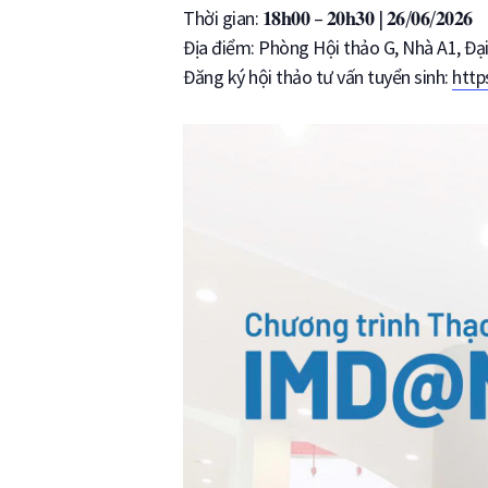
Thời gian: 𝟏𝟖𝐡𝟎𝟎 – 𝟐𝟎𝐡𝟑𝟎 | 𝟐𝟔/𝟎𝟔/𝟐𝟎𝟐𝟔
Địa điểm: Phòng Hội thảo G, Nhà A1, Đạ
Đăng ký hội thảo tư vấn tuyển sinh:
http