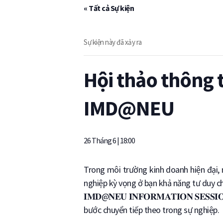
« Tất cả Sự kiện
Sự kiện này đã xảy ra
Hội thảo thông 
IMD@NEU
26 Tháng 6 | 18:00
Trong môi trường kinh doanh hiện đại, 
nghiệp kỳ vọng ở bạn khả năng tư duy chi
𝐈𝐌𝐃@𝐍𝐄𝐔 𝐈𝐍𝐅𝐎𝐑𝐌𝐀𝐓𝐈𝐎𝐍 𝐒
bước chuyển tiếp theo trong sự nghiệp.