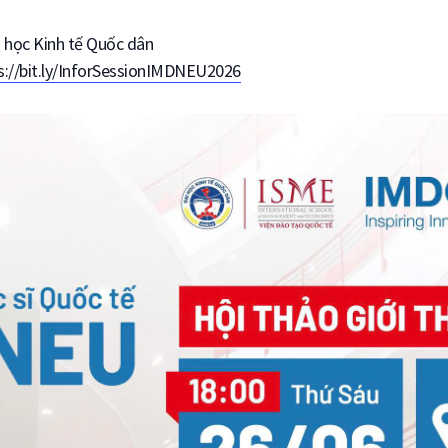
i học Kinh tế Quốc dân
s://bit.ly/InforSessionIMDNEU2026