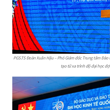
PGS.TS Đoàn Xuân Hậu – Phó Giám đốc Trung tâm Đào t
tạo từ xa trình độ đại học 