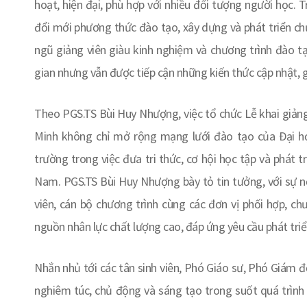
hoạt, hiện đại, phù hợp với nhiều đối tượng người học.
đổi mới phương thức đào tạo, xây dựng và phát triển ch
ngũ giảng viên giàu kinh nghiệm và chương trình đào t
gian nhưng vẫn được tiếp cận những kiến thức cập nhật, g
Theo PGS.TS Bùi Huy Nhượng, việc tổ chức Lễ khai giản
Minh không chỉ mở rộng mạng lưới đào tạo của Đại h
trường trong việc đưa tri thức, cơ hội học tập và phát 
Nam. PGS.TS Bùi Huy Nhượng bày tỏ tin tưởng, với sự nỗ
viên, cán bộ chương trình cùng các đơn vị phối hợp, ch
nguồn nhân lực chất lượng cao, đáp ứng yêu cầu phát triển
Nhắn nhủ tới các tân sinh viên, Phó Giáo sư, Phó Giám 
nghiêm túc, chủ động và sáng tạo trong suốt quá trình