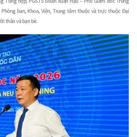
ng Tổng hợp; PGS.TS Đoàn Xuân Hậu – Phó Giám đốc Trung
 Phòng ban, Khoa, Viện, Trung tâm thuộc và trực thuộc Đại
ời thân và bạn bè.