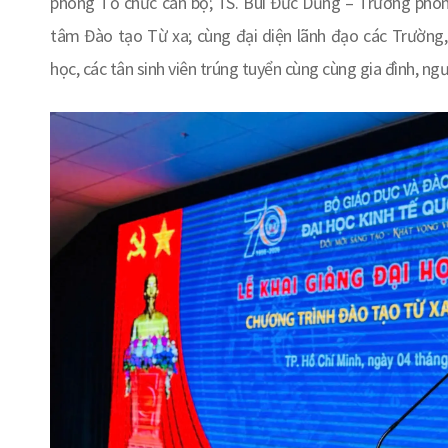
phòng Tổ chức cán bộ; TS. Bùi Đức Dũng – Trưởng phò
tâm Đào tạo Từ xa; cùng đại diện lãnh đạo các Trường,
học, các tân sinh viên trúng tuyển cùng cùng gia đình, ngư