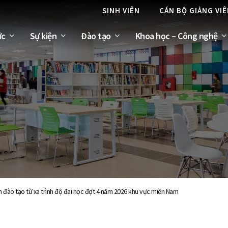
SINH VIÊN
CÁN BỘ GIẢNG VI
ức
Sự kiện
Đào tạo
Khoa học – Công nghệ
nh đào tạo từ xa trình độ đại học đợt 4 năm 2026 khu vực miền Nam