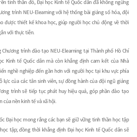
 Trên tinh thần đó, Đại học Kinh tế Quốc dân đã không ngừng
ương trình NEU-Elearning với hệ thống bài giảng số hóa, đội
ạo được thiết kế khoa học, giúp người học chủ động về thời
ắn với thực tiễn.
g Chương trình đào tạo NEU-Elearning tại Thành phố Hồ Chí
ọc Kinh tế Quốc dân mà còn khẳng định cam kết của Nhà
triển nghề nghiệp đến gần hơn với người học tại khu vực phía
 lực của các tân sinh viên, sự đồng hành của đội ngũ giảng
ương trình sẽ tiếp tục phát huy hiệu quả, góp phần đào tạo
 của nền kinh tế và xã hội.
đốc Đại học mong rắng các bạn sẽ giữ vững tinh thần học tập
 học tập; đồng thời khẳng định Đại học Kinh tế Quốc dân sẽ