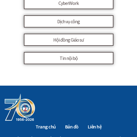
CyberWork
Dịch vụ công
Hội đồng Giáo sư
Tin nội bộ
Trang chủ
Bản đồ
Liên hệ