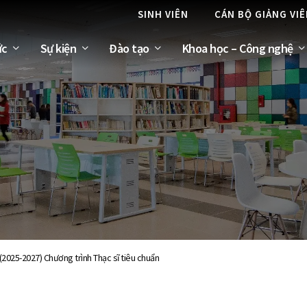
SINH VIÊN
CÁN BỘ GIẢNG VI
ức
Sự kiện
Đào tạo
Khoa học – Công nghệ
 (2025-2027) Chương trình Thạc sĩ tiêu chuẩn