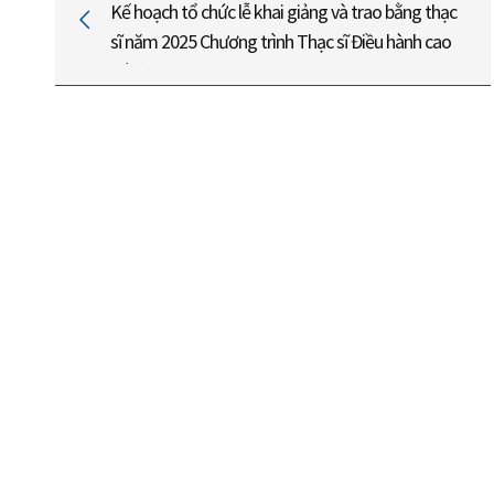
Kế hoạch tổ chức lễ khai giảng và trao bằng thạc
sĩ năm 2025 Chương trình Thạc sĩ Điều hành cao
cấp (Executive MBA)