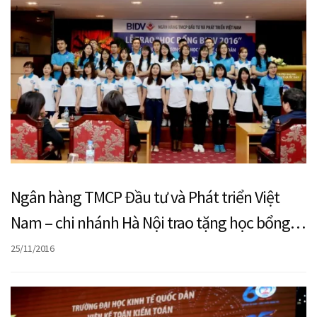
Ngân hàng TMCP Đầu tư và Phát triển Việt
Nam – chi nhánh Hà Nội trao tặng học bổng
cho100 sinh viên xuất sắc của trường ĐH Kinh
25/11/2016
tế Quốc dân