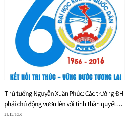
Thủ tướng Nguyễn Xuân Phúc: Các trường ĐH
phải chủ động vươn lên với tinh thần quyết
tâm, đột phá
12/11/2016