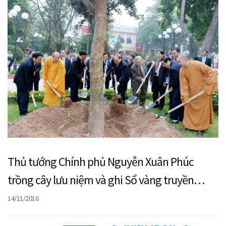
Thủ tướng Chính phủ Nguyễn Xuân Phúc
trồng cây lưu niệm và ghi Sổ vàng truyền
thống nhân dịp kỷ niệm 60 năm thành lập
14/11/2016
Trường (1956-2016)