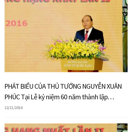
PHÁT BIỂU CỦA THỦ TƯỚNG NGUYỄN XUÂN
PHÚC Tại Lễ kỷ niệm 60 năm thành lập
Trường Đại học Kinh tế quốc dân (1956-2016)
22/11/2016