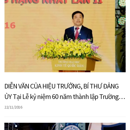
DIỄN VĂN CỦA HIỆU TRƯỞNG, BÍ THƯ ĐẢNG
ỦY Tại Lễ kỷ niệm 60 năm thành lập Trường
(1956 -2016)
22/11/2016