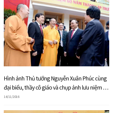
Hình ảnh Thủ tướng Nguyễn Xuân Phúc cùng
đại biểu, thầy cô giáo và chụp ảnh lưu niệm tại
Lễ kỷ niệm 60 năm thành lập Trường.
14/11/2016