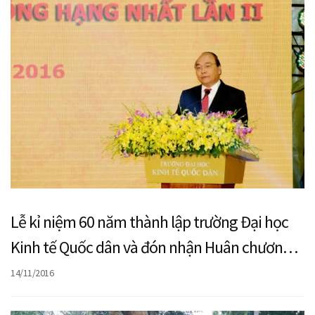
Lễ kỉ niệm 60 năm thành lập trường Đại học
Kinh tế Quốc dân và đón nhận Huân chương
Lao động hạng Nhất lần thứ II
14/11/2016