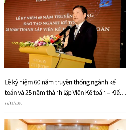
Lễ kỷ niệm 60 năm truyền thống ngành kế
toán và 25 năm thành lập Viện Kế toán – Kiểm
toán và Hội thảo Khoa học Quốc gia với chủ
22/11/2016
đề “Kế toán, kiểm toán trong bối cảnh Việt
Nam gia nhập TPP và AEC”