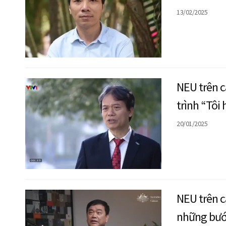
13/02/2025
NEU trên c
trình “Tôi
Đại học Ki
20/01/2025
NEU trên c
những bước