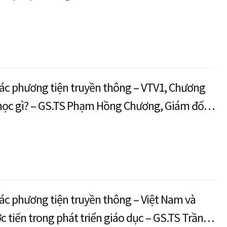
ác phương tiện truyền thông – VTV1, Chương
 học gì? – GS.TS Phạm Hồng Chương, Giám đốc
nh tế Quốc dân chia sẻ về chuyển đổi số
ác phương tiện truyền thông – Việt Nam và
 tiến trong phát triển giáo dục – GS.TS Trần