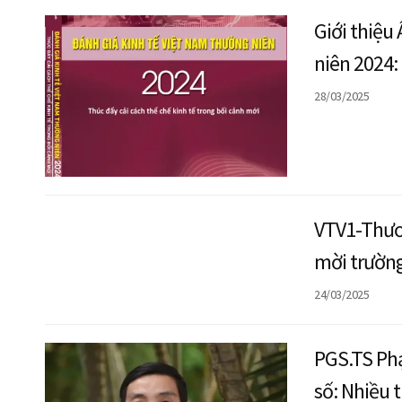
Giới thiệu
niên 2024:
cảnh mới
28/03/2025
VTV1-Thươn
mời trườn
24/03/2025
PGS.TS Phạ
số: Nhiều 