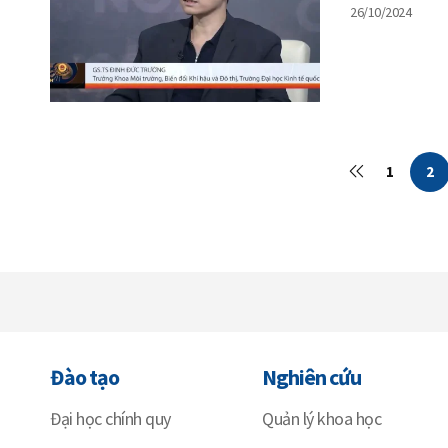
GS.TS Đin
26/10/2024
1
2
Đào tạo
Nghiên cứu
Đại học chính quy
Quản lý khoa học