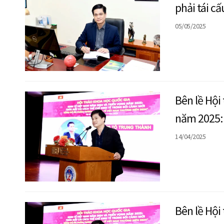
phải tái c
05/05/2025
Bên lề Hội
năm 2025: 
tăng trưởn
14/04/2025
Bên lề Hội