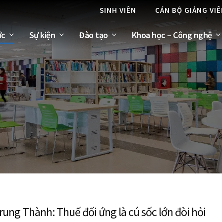
SINH VIÊN
CÁN BỘ GIẢNG VI
ức
Sự kiện
Đào tạo
Khoa học – Công nghệ
rung Thành: Thuế đối ứng là cú sốc lớn đòi hỏi