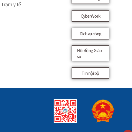
Trạm y tế
CyberWork
Dịch vụ công
Hội đồng Giáo
sư
Tin nội bộ