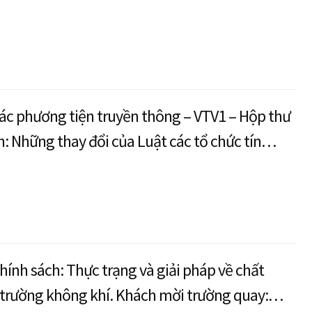
ác phương tiện truyền thông – VTV1 – Hộp thư
h: Những thay đổi của Luật các tổ chức tín
(Phần 2) – Khách mời trường quay: PGS.TS
n Quế
chính sách: Thực trạng và giải pháp về chất
trường không khí. Khách mời trường quay: