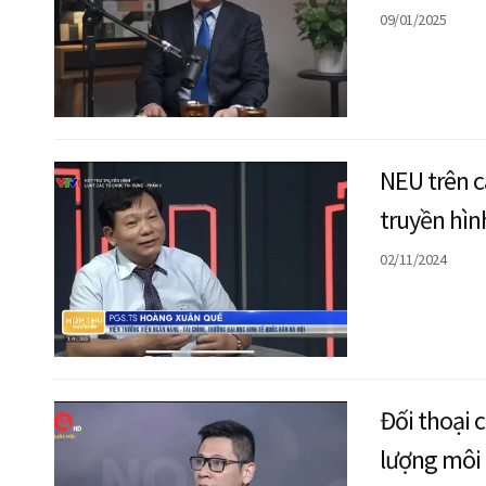
Thọ Đạt
09/01/2025
NEU trên c
truyền hìn
dụng 2024 
02/11/2024
Hoàng Xuâ
Đối thoại 
lượng môi 