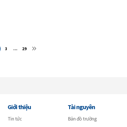
h Đức Trường
3
…
29
Giới thiệu
Tài nguyên
Tin tức
Bản đồ trường