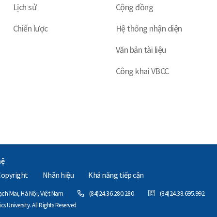
Lịch sử
Cộng đồng
Chiến lược
Hệ thống nhận diện
Văn bản tài liệu
Công khai VBCC
hệ
Copyright
Nhãn hiệu
Khả năng tiếp cận
h Mai, Hà Nội, Việt Nam
(84)24.36.280.280
(84)24.38.695.992
 University. All Rights Reserved