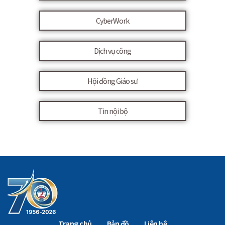
CyberWork
Dịch vụ công
Hội đồng Giáo sư
Tin nội bộ
Trang chủ
Bản đồ
Liên hệ