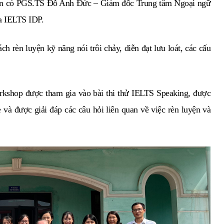
dân có PGS.TS Đỗ Anh Đức – Giám đốc Trung tâm Ngoại ngữ
ia IELTS IDP.
h rèn luyện kỹ năng nói trôi chảy, diễn đạt lưu loát, các cấu
orkshop được tham gia vào bài thi thử IELTS Speaking, được
và được giải đáp các câu hỏi liên quan về việc rèn luyện và