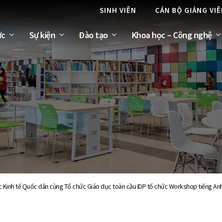
SINH VIÊN
CÁN BỘ GIẢNG VI
ức
Sự kiện
Đào tạo
Khoa học – Công nghệ
c Kinh tế Quốc dân cùng Tổ chức Giáo dục toàn cầu IDP tổ chức Workshop tiếng Anh 