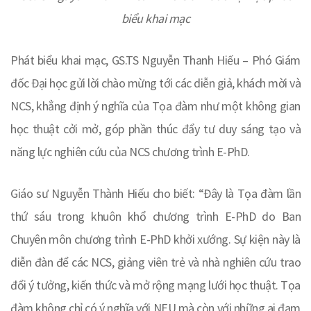
biểu khai mạc
Phát biểu khai mạc, GS.TS Nguyễn Thanh Hiếu – Phó Giám
đốc Đại học gửi lời chào mừng tới các diễn giả, khách mời và
NCS, khẳng định ý nghĩa của Tọa đàm như một không gian
học thuật cởi mở, góp phần thúc đẩy tư duy sáng tạo và
năng lực nghiên cứu của NCS chương trình E-PhD.
Giáo sư Nguyễn Thành Hiếu cho biết: “Đây là Tọa đàm lần
thứ sáu trong khuôn khổ chương trình E-PhD do Ban
Chuyên môn chương trình E-PhD khởi xướng. Sự kiện này là
diễn đàn để các NCS, giảng viên trẻ và nhà nghiên cứu trao
đổi ý tưởng, kiến thức và mở rộng mạng lưới học thuật. Tọa
đàm không chỉ có ý nghĩa với NEU mà còn với những ai đam