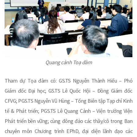
Quang cảnh Toạ đàm
Tham dự Tọa đàm có: GS.TS Nguyễn Thành Hiếu – Phó
Giám đốc Đại học; GS.TS Lê Quốc Hội – Đồng Giám đốc
CFVG; PGS.TS Nguyễn Vũ Hùng – Tổng Biên tập Tạp chí Kinh
tế & Phát triển; PGS.TS Lê Quang Cảnh – Viện trưởng Viện
Phát triển bền vững; cùng đông đảo các thầy/cô trong Ban
chuyên môn Chương trình EPhD, đại diện lãnh đạo các