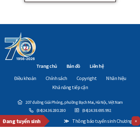
Trang chủ
Bản đồ
Liên hệ
Điều khoản
Chính sách
Copyright
Nhãn hiệu
Khả năng tiếp cận
207 đường Giải Phóng, phường Bạch Mai, Hà Nội, Việt Nam
(84)24.36.280.280
(84)24.38.695.992
Đang tuyển sinh
≫
Thông báo tuyển sinh Chương trình Thạc sĩ Điều
×
Copyright © 2024 - The National Economics University. All Rights Reserved