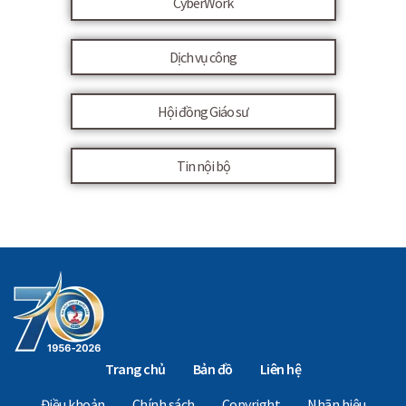
CyberWork
Dịch vụ công
Hội đồng Giáo sư
Tin nội bộ
Trang chủ
Bản đồ
Liên hệ
Điều khoản
Chính sách
Copyright
Nhãn hiệu