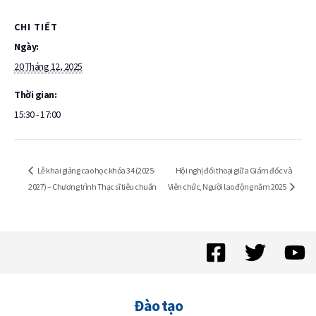
CHI TIẾT
Ngày:
20 Tháng 12, 2025
Thời gian:
15:30 - 17:00
Hội nghị đối thoại giữa Giám đốc và
Lễ khai giảng cao học khóa 34 (2025-
2027) – Chương trình Thạc sĩ tiêu chuẩn
Viên chức, Người lao động năm 2025
Đào tạo