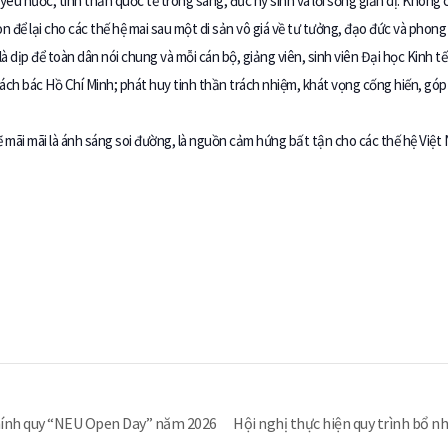
yêu nước, tinh thần quốc tế trong sáng, đức hy sinh và lối sống giản dị. Không 
 để lại cho các thế hệ mai sau một di sản vô giá về tư tưởng, đạo đức và phong
 dịp để toàn dân nói chung và mỗi cán bộ, giảng viên, sinh viên Đại học Kinh tế
cách bác Hồ Chí Minh; phát huy tinh thần trách nhiệm, khát vọng cống hiến, g
ẽ mãi mãi là ánh sáng soi đường, là nguồn cảm hứng bất tận cho các thế hệ Việt
Chính quy “NEU Open Day” năm 2026
Hội nghị thực hiện quy trình bổ n