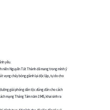
ính yêu.
hanh niên Nguyễn Tất Thành đã mang trong mình ý
át vọng cháy bỏng giành lại độc lập, tự do cho
on đường giải phóng dân tộc đúng đắn cho cách
 Cách mạng Tháng Tám năm 1945, khai sinh ra