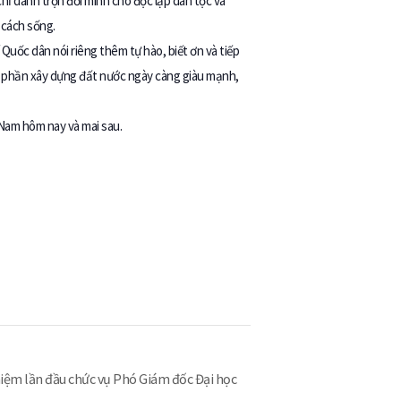
chỉ dành trọn đời mình cho độc lập dân tộc và
 cách sống.
 Quốc dân nói riêng thêm tự hào, biết ơn và tiếp
óp phần xây dựng đất nước ngày càng giàu mạnh,
 Nam hôm nay và mai sau.
hiệm lần đầu chức vụ Phó Giám đốc Đại học