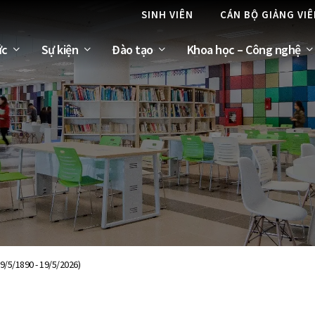
SINH VIÊN
CÁN BỘ GIẢNG VI
ức
Sự kiện
Đào tạo
Khoa học – Công nghệ
9/5/1890 - 19/5/2026)