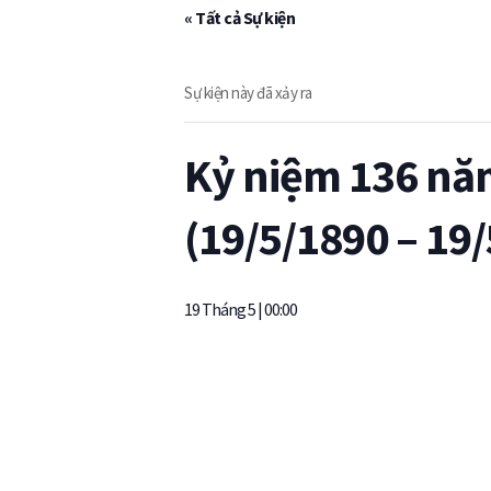
« Tất cả Sự kiện
Sự kiện này đã xảy ra
Kỷ niệm 136 năm
(19/5/1890 – 19
19 Tháng 5 | 00:00