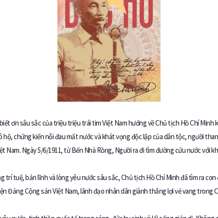
t ơn sâu sắc của triệu triệu trái tim Việt Nam hướng về Chủ tịch Hồ Chí Minh k
đô hộ, chứng kiến nỗi đau mất nước và khát vọng độc lập của dân tộc, người t
iệt Nam. Ngày 5/6/1911, từ Bến Nhà Rồng, Người ra đi tìm đường cứu nước với kh
 trí tuệ, bản lĩnh và lòng yêu nước sâu sắc, Chủ tịch Hồ Chí Minh đã tìm ra c
uyện Đảng Cộng sản Việt Nam, lãnh đạo nhân dân giành thắng lợi vẻ vang trong