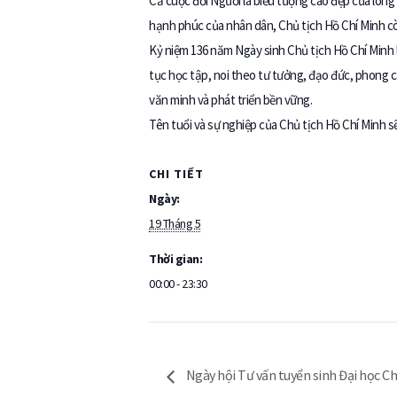
Cả cuộc đời Người là biểu tượng cao đẹp của lòng 
hạnh phúc của nhân dân, Chủ tịch Hồ Chí Minh còn
Kỷ niệm 136 năm Ngày sinh Chủ tịch Hồ Chí Minh là
tục học tập, noi theo tư tưởng, đạo đức, phong 
văn minh và phát triển bền vững.
Tên tuổi và sự nghiệp của Chủ tịch Hồ Chí Minh s
CHI TIẾT
Ngày:
19 Tháng 5
Thời gian:
00:00 - 23:30
Ngày hội Tư vấn tuyển sinh Đại học 