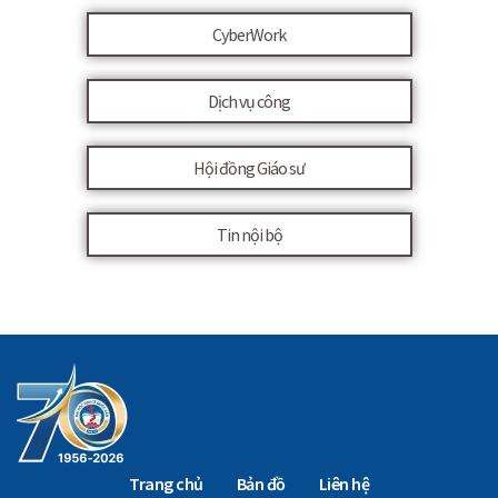
CyberWork
Dịch vụ công
Hội đồng Giáo sư
Tin nội bộ
Trang chủ
Bản đồ
Liên hệ