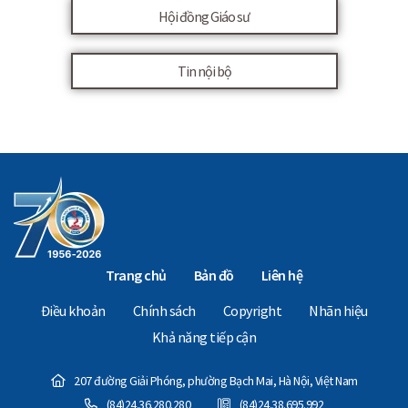
Hội đồng Giáo sư
Tin nội bộ
Trang chủ
Bản đồ
Liên hệ
Điều khoản
Chính sách
Copyright
Nhãn hiệu
Khả năng tiếp cận
207 đường Giải Phóng, phường Bạch Mai, Hà Nội, Việt Nam
(84)24.36.280.280
(84)24.38.695.992