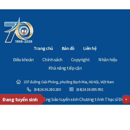
Trang chủ
Bản đồ
Liên hệ
Điều khoản
Chính sách
Copyright
Nhãn hiệu
Khả năng tiếp cận
207 đường Giải Phóng, phường Bạch Mai, Hà Nội, Việt Nam
(84)24.36.280.280
(84)24.38.695.992
Đang tuyển sinh
≫
Thông báo tuyển sinh Chương trình Thạc sĩ Điều hành ca
×
Copyright © 2024 - The National Economics University. All Rights Reserved