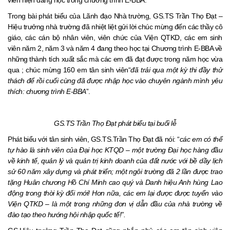
viên hiện đang học trong chương trình E-BBA.
Trong bài phát biểu của Lãnh đạo Nhà trường, GS.TS Trần Thọ Đạt –
Hiệu trưởng nhà trường đã nhiệt liệt gửi lời chúc mừng đến các thầy cô
giáo, các cán bộ nhân viên, viên chức của Viện QTKD, các em sinh
viên năm 2, năm 3 và năm 4 đang theo học tại Chương trình E-BBA về
những thành tích xuất sắc mà các em đã đạt được trong năm học vừa
qua ; chúc mừng 160 em tân sinh viên“
đã
trải qua một kỳ thi đầy thử
thách để rồi cuối cùng đã được nhập học vào chuyên ngành mình yêu
thích: chương trình E-BBA
”.
GS.TS Trần Thọ Đạt phát biểu tại buổi lễ
Phát biểu với tân sinh viên, GS.TS.Trần Thọ Đạt đã nói: “
các em có thể
tự hào là sinh viên của Đại học KTQD – một trường Đại học hàng đầu
về kinh tế, quản lý và quản trị kinh doanh của đất nước với bề dầy lịch
sử 60 năm xây dựng và phát triển; một ngôi trường đã 2 lần được trao
tặng Huân chương Hồ Chí Minh cao quý và Danh hiệu Anh hùng Lao
động trong thời kỳ đổi mới! Hơn nữa, các em lại được được tuyển vào
Viện QTKD – là một trong những đơn vị dẫn đầu của nhà trường về
đào tạo theo hướng hội nhập quốc tế!”.