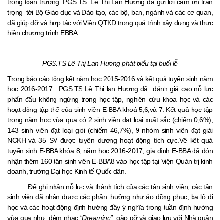
trong toàn trường. PGS.TS. Lê Thị Lan Hương đã gửi lời cảm ơn trân
trọng tới Bộ Giáo dục và Đào tạo, các bộ, ban, ngành và các cơ quan,
đã giúp đỡ và hợp tác với Viện QTKD trong quá trình xây dựng và thực
hiện chương trình EBBA.
PGS.TS Lê Thị Lan Hương phát biểu tại buổi lễ
Trong báo cáo tổng kết năm học 2015-2016 và kết quả tuyển sinh năm
học 2016-2017. PGS.TS Lê Thị lan Hương đã đánh giá cao nỗ lực
phấn đấu không ngừng trong học tập, nghiên cứu khoa học và các
hoạt động tập thể của sinh viên E-BBA khoá 5,6,và 7. Kết quả học tập
trong năm học vừa qua có 2 sinh viên đạt loại xuất sắc (chiếm 0,6%),
143 sinh viên đạt loại giỏi (chiếm 46,7%), 9 nhóm sinh viên đạt giải
NCKH và 35 SV được tuyên dương hoạt động tích cực.Về kết quả
tuyển sinh E-BBA khóa 8, năm học 2016-2017, gia đình E-BBA đã đón
nhận thêm 160 tân sinh viên E-BBA8 vào học tập tại Viện Quản trị kinh
doanh, trường Đại học Kinh tế Quốc dân.
Để ghi nhận nỗ lực và thành tích của các tân sinh viên, các tân
sinh viên đã nhận được các phần thưởng như áo đồng phục, ba lô đi
học và các hoạt động định hướng đầy ý nghĩa trong tuần định hướng
vừa qua như đêm nhạc “
Dreaming”
, gặp gỡ và giao lưu với Nhà quản