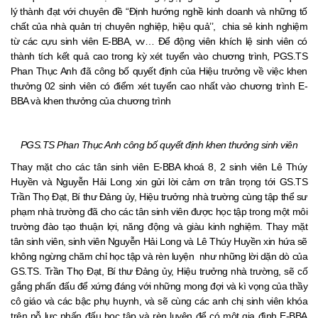
lý thành đạt với chuyên đề “Định hướng nghề kinh doanh và những tố
chất của nhà quản trị chuyên nghiệp, hiệu quả’’, chia sẻ kinh nghiệm
từ các cựu sinh viên E-BBA, vv… Để động viên khích lệ sinh viên có
thành tích kết quả cao trong kỳ xét tuyển vào chương trình, PGS.TS
Phan Thục Anh đã công bố quyết định của Hiệu trưởng về việc khen
thưởng 02 sinh viên có điểm xét tuyển cao nhất vào chương trình E-
BBA và khen thưởng của chương trình
PGS.TS Phan Thục Anh công bố quyết định khen thưởng sinh viên
Thay mặt cho các tân sinh viên E-BBA khoá 8, 2 sinh viên Lê Thúy
Huyền và Nguyễn Hải Long xin gửi lời cảm ơn trân trọng tới GS.TS
Trần Thọ Đạt, Bí thư Đảng ủy, Hiệu trưởng nhà trường cùng tập thể sư
phạm nhà trường đã cho các tân sinh viên được học tập trong một môi
trường đào tạo thuận lợi, năng động và giàu kinh nghiệm. Thay mặt
tân sinh viên, sinh viên Nguyễn Hải Long và Lê Thúy Huyền xin hứa sẽ
không ngừng chăm chỉ học tập và rèn luyện như những lời dặn dò của
GS.TS. Trần Thọ Đạt, Bí thư Đảng ủy, Hiệu trưởng nhà trường, sẽ cố
gắng phấn đấu để xứng đáng với những mong đợi và kì vọng của thầy
cô giáo và các bậc phụ huynh, và sẽ cùng các anh chị sinh viên khóa
trên nỗ lực phấn đấu học tập và rèn luyện để có một gia đình E-BBA