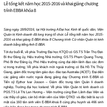
Lễ tổng kết năm học 2015-2016 và khai giảng chương
trình EBBA khóa 8
Sáng ngày 18/9/2016, tại Hội trường A Đại học Kinh tế quốc dân, Viện
Quản trị Kinh doanh đã long trọng tổ chức Lễ tổng kết năm học 2015-
2016 và khai giảng E-BBA khóa 8 Chương trình Cử nhân Quản trị kinh
doanh bằng tiếng Anh E-BBA
.
Tới dự buổi lễ, về phía Trường Đại học KTQD có GS.TS Trần Thọ Đạt-
Bí thư Đảng ủy, Hiệu trưởng Nhà trường; GS.TS Phạm Quang Trung,
Phó Bí thư Đảng ủy, Phó Hiệu trưởng cùng đại diện lãnh đạo các đơn
vị trong trường; Về phía khách mời ngoài trường có Bà Hồ Thị Thủy
Giang, giám đốc trung tâm giáo dục- đào tạo Australia (ACET). Đại diện
các giảng viên nước ngoài đang giảng dạy Chương trình E-BBA có
Tiến sỹ Eythor Ivar Josson – Giám đốc trung tâm Quản lí doanh
nghiệp, Trường đại học Iceland. Về phía Viện Quản trị kinh doanh có
PGS.TS Lê Thị Lan Hương – Viện trưởng cùng Ban Lãnh đạo Viện và
các thầy cô giáo, cán bộ nhân viên của Viện QTKD và đặc biệt là sự có
mặt của 160 tân sinh viên E-BBA khoá 8 cùng phụ huynh và 466 sinh