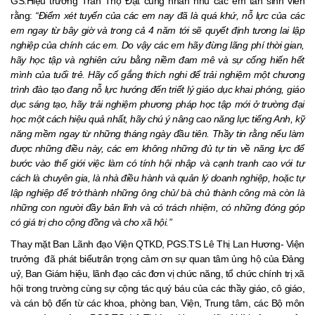
GS.Hiệu trưởng Trần Thọ Đạt cũng nhắn nhủ các em tân sinh viên
rằng:
“Điểm xét tuyển của các em nay đã là quá khứ, nỗ lực của các
em ngay từ bây giờ và trong cả 4 năm tới sẽ quyết định tương lai lập
nghiệp của chính các em. Do vậy các em hãy đừng lãng phí thời gian,
hãy học tập và nghiên cứu bằng niềm đam mê và sự cống hiến hết
mình của tuổi trẻ. Hãy cố gắng thích nghi để trải nghiệm một chương
trình đào tạo đang nỗ lực hướng đến triết lý giáo dục khai phóng, giáo
dục sáng tạo, hãy trải nghiệm phương pháp học tập mới ở trường đại
học một cách hiệu quả nhất, hãy chú ý nâng cao năng lực tiếng Anh, kỹ
năng mềm ngay từ những tháng ngày đầu tiên. Thầy tin rằng nếu làm
được những điều này, các em không những đủ tự tin về năng lực để
bước vào thế giới việc làm có tính hội nhập và cạnh tranh cao với tư
cách là chuyên gia, là nhà điều hành và quản lý doanh nghiệp, hoặc tự
lập nghiệp để trở thành những ông chủ/ bà chủ thành công mà còn là
những con người đầy bản lĩnh và có trách nhiệm, có những đóng góp
có giá trị cho cộng đồng và cho xã hội.”
Thay mặt Ban Lãnh đạo Viện QTKD, PGS.TS Lê Thị Lan Hương- Viện
trưởng đã phát biểutrân trọng cảm ơn sự quan tâm ủng hộ của Đảng
uỷ, Ban Giám hiệu, lãnh đạo các đơn vị chức năng, tổ chức chính trị xã
hội trong trường cùng sự cộng tác quý báu của các thầy giáo, cô giáo,
và cán bộ đến từ các khoa, phòng ban, Viện, Trung tâm, các Bộ môn