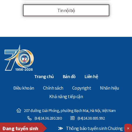
Tin nội bộ
Trang chủ
Bản đồ
Liên hệ
Điều khoản
Chính sách
Copyright
Nhãn hiệu
Khả năng tiếp cận
207 đường Giải Phóng, phường Bạch Mai, Hà Nội, Việt Nam
(84)24.36.280.280
(84)24.38.695.992
Đang tuyển sinh
≫
Thông báo tuyển sinh Chương trình Thạc sĩ Điều
×
Copyright © 2024 - The National Economics University. All Rights Reserved