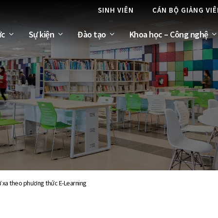
SINH VIÊN
CÁN BỘ GIẢNG VI
ức
Sự kiện
Đào tạo
Khoa học – Công nghệ
từ xa theo phương thức E-Learning