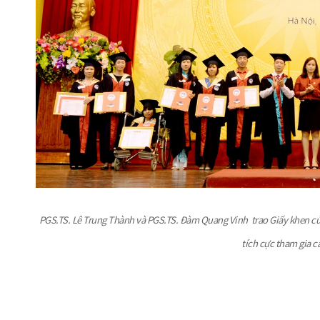
PGS.TS. Lê Trung Thành và PGS.TS. Đàm Quang Vinh
trao Giấy khen củ
tích cực tham gia 