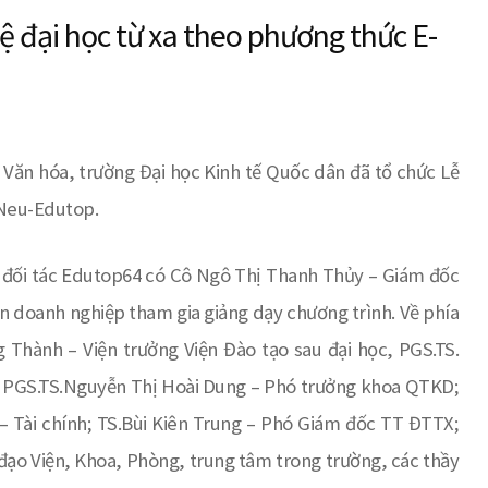
ệ đại học từ xa theo phương thức E-
Văn hóa, trường Đại học Kinh tế Quốc dân đã tổ chức Lễ
 Neu-Edutop.
 vị đối tác Edutop64 có Cô Ngô Thị Thanh Thủy – Giám đốc
doanh nghiệp tham gia giảng dạy chương trình. Về phía
 Thành – Viện trưởng Viện Đào tạo sau đại học, PGS.TS.
; PGS.TS.Nguyễn Thị Hoài Dung – Phó trưởng khoa QTKD;
 Tài chính; TS.Bùi Kiên Trung – Phó Giám đốc TT ĐTTX;
 đạo Viện, Khoa, Phòng, trung tâm trong trường, các thầy