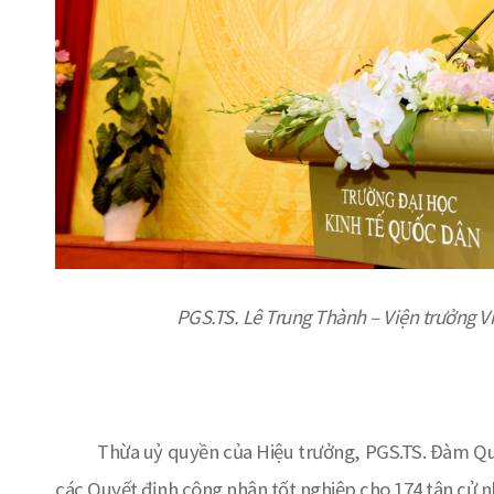
PGS.TS. Lê Trung Thành –
Viện trưởng V
Thừa uỷ quyền của Hiệu trưởng, PGS.TS. Đàm Quang
các Quyết định công nhận tốt nghiệp cho 174 tân cử n