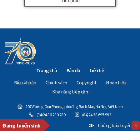
Tin nội bộ
Trang chủ
Bản đồ
Liên hệ
Điều khoản
Chính sách
Copyright
Nhãn hiệu
Khả năng tiếp cận
207 đường Giải Phóng, phường Bạch Mai, Hà Nội, Việt Nam
(84)24.36.280.280
(84)24.38.695.992
Đang tuyển sinh
≫
Thông báo tuyển sinh Chương trình Thạc
×
Copyright © 2024 - The National Economics University. All Rights Reserved