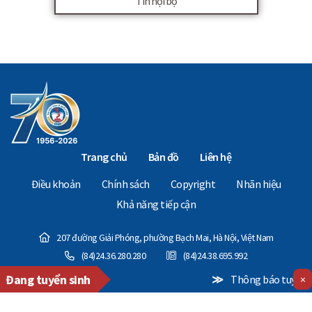
Tin nội bộ
Trang chủ
Bản đồ
Liên hệ
Điều khoản
Chính sách
Copyright
Nhãn hiệu
Khả năng tiếp cận
207 đường Giải Phóng, phường Bạch Mai, Hà Nội, Việt Nam
(84)24.36.280.280
(84)24.38.695.992
Đang tuyển sinh
≫
Thông báo tuyển sinh Ch
×
Copyright © 2024 - The National Economics University. All Rights Reserved