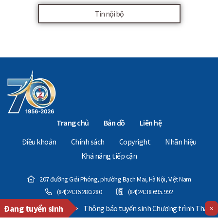
Tin nội bộ
Trang chủ
Bản đồ
Liên hệ
Điều khoản
Chính sách
Copyright
Nhãn hiệu
Khả năng tiếp cận
207 đường Giải Phóng, phường Bạch Mai, Hà Nội, Việt Nam
(84)24.36.280.280
(84)24.38.695.992
Đang tuyển sinh
≫
Thông báo tuyển sinh Chương trình Thạc sĩ Điều hành cao
×
Copyright © 2024 - The National Economics University. All Rights Reserved