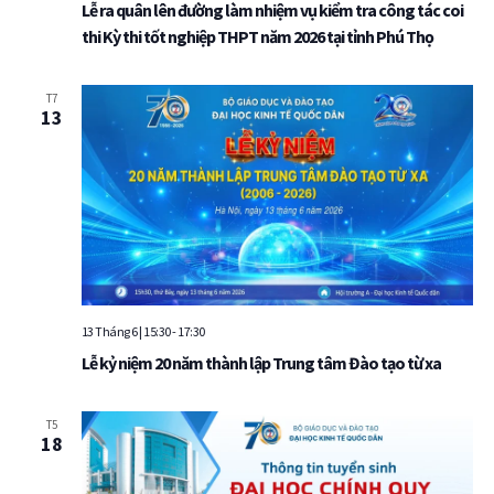
Lễ ra quân lên đường làm nhiệm vụ kiểm tra công tác coi
thi Kỳ thi tốt nghiệp THPT năm 2026 tại tỉnh Phú Thọ
T7
13
13 Tháng 6 | 15:30
-
17:30
Lễ kỷ niệm 20 năm thành lập Trung tâm Đào tạo từ xa
T5
18