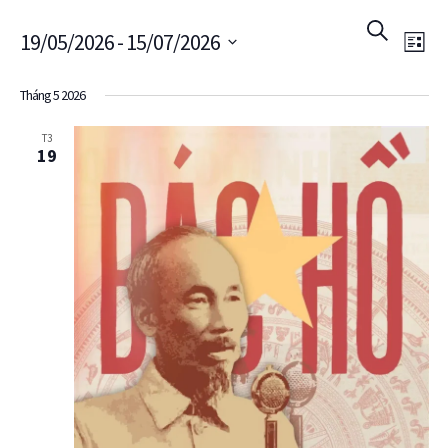
Sự
Sự
Search
19/05/2026
 - 
15/07/2026
Danh
ki
kiện
sách
Select
Tháng 5 2026
Vi
date.
Searc
T3
Na
19
and
Views
Navig