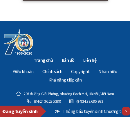
Trang chủ
Bản đồ
Liên hệ
Điều khoản
Chính sách
Copyright
Nhãn hiệu
Khả năng tiếp cận
207 đường Giải Phóng, phường Bạch Mai, Hà Nội, Việt Nam
(84)24.36.280.280
(84)24.38.695.992
Đang tuyển sinh
≫
Thông báo tuyển sinh Chương trình Thạc sĩ Điều
×
Copyright © 2024 - The National Economics University. All Rights Reserved