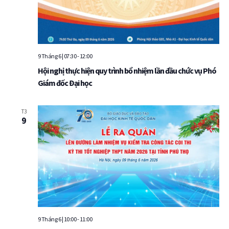
9 Tháng 6 | 07:30
-
12:00
Hội nghị thực hiện quy trình bổ nhiệm lần đầu chức vụ Phó
Giám đốc Đại học
T3
9
9 Tháng 6 | 10:00
-
11:00