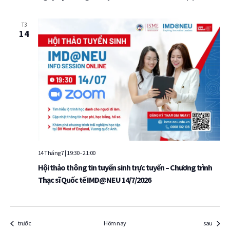
T3
14
14 Tháng 7 | 19:30
-
21:00
Hội thảo thông tin tuyển sinh trực tuyến – Chương trình
Thạc sĩ Quốc tế IMD@NEU 14/7/2026
Sự kiện
Sự kiện
trước
Hôm nay
sau