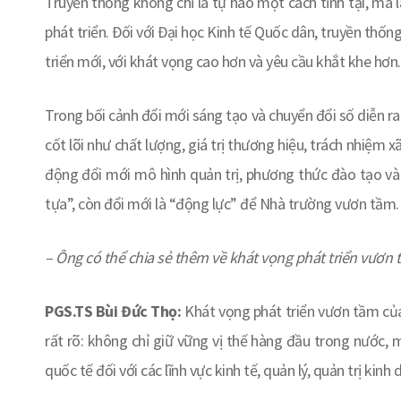
Truyền thống không chỉ là tự hào một cách tĩnh tại, mà 
phát triển. Đối với Đại học Kinh tế Quốc dân, truyền thố
triển mới, với khát vọng cao hơn và yêu cầu khắt khe hơn.
Trong bối cảnh đổi mới sáng tạo và chuyển đổi số diễn r
cốt lõi như chất lượng, giá trị thương hiệu, trách nhiệm
động đổi mới mô hình quản trị, phương thức đào tạo và 
tựa”, còn đổi mới là “động lực” để Nhà trường vươn tầm.
–
Ông có thể
chia sẻ thêm về khát vọng phát triển vươn 
PGS.TS Bùi Đức Thọ:
Khát vọng phát triển vươn tầm của
rất rõ: không chỉ giữ vững vị thế hàng đầu trong nước,
quốc tế đối với các lĩnh vực kinh tế, quản lý, quản trị kin