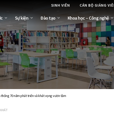
SINH VIÊN
CÁN BỘ GIẢNG VI
ức
Sự kiện
Đào tạo
Khoa học – Công nghệ
n thống 70 năm phát triển và khát vọng vươn tầm
 NHẤT