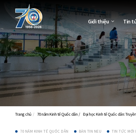
Giới thiệu
Tin t
Trang chủ
70 năm Kinh tế Quốc dân
Đại học Kinh tế Quốc dân: Truyề
70 NĂM KINH TẾ QUỐC DÂN
BẢN TIN NEU
TIN TỨC MỚI