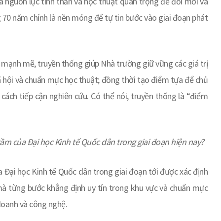
là nguồn lực tinh thần và học thuật quan trọng để đổi mới và
ng 70 năm chính là nền móng để tự tin bước vào giai đoạn phát
a mạnh mẽ, truyền thống giúp Nhà trường giữ vững các giá trị
 xã hội và chuẩn mực học thuật; đồng thời tạo điểm tựa để chủ
cách tiếp cận nghiên cứu. Có thể nói, truyền thống là “điểm
tầm của Đại học Kinh tế Quốc dân trong giai đoạn hiện nay?
 Đại học Kinh tế Quốc dân trong giai đoạn tới được xác định
 mà từng bước khẳng định uy tín trong khu vực và chuẩn mực
h doanh và công nghệ.